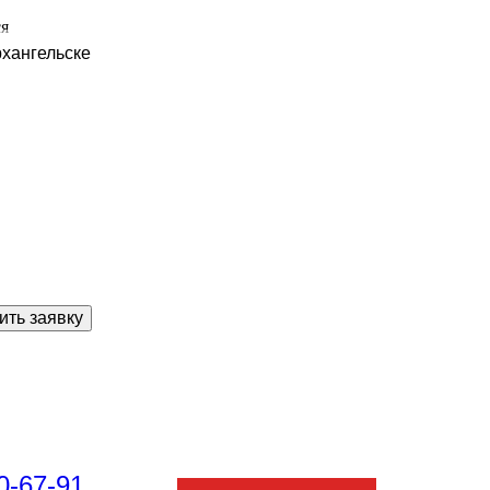
ся
рхангельске
ить заявку
0-67-91