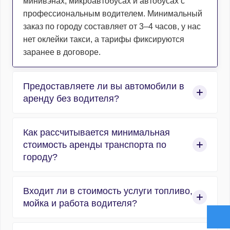
минивэнах, микроавтобусах и автобусах с
профессиональным водителем. Минимальный
заказ по городу составляет от 3–4 часов, у нас
нет оклейки такси, а тарифы фиксируются
заранее в договоре.
Предоставляете ли вы автомобили в
аренду без водителя?
Нет, компания работает исключительно в сфере
Как рассчитывается минимальная
организованных пассажирских перевозок, и
стоимость аренды транспорта по
абсолютно весь автотранспорт
городу?
предоставляется с профессиональным
водителем. Мы не сдаем машины в прокат без
Расчет аренды по городу строится по
водителя.
Входит ли в стоимость услуги топливо,
стандартизированной формуле «часы работы +
мойка и работа водителя?
1 час подачи». Минимальный заказ – 4 часа, в
Москве минимальный заказ может достигать 6
Да, заправка горюче-смазочными материалами