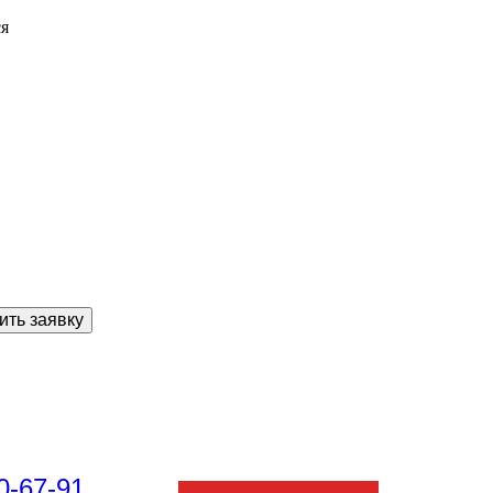
ся
ить заявку
0-67-91