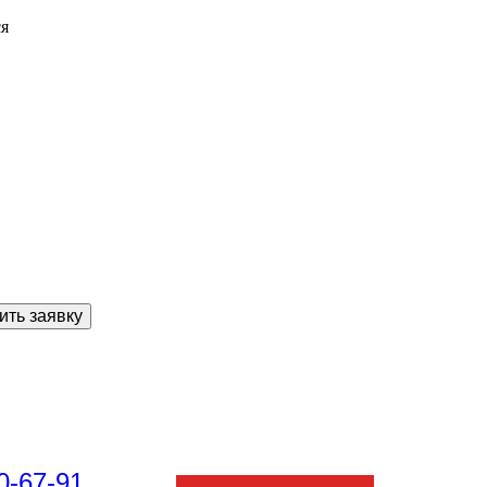
ся
ить заявку
0-67-91