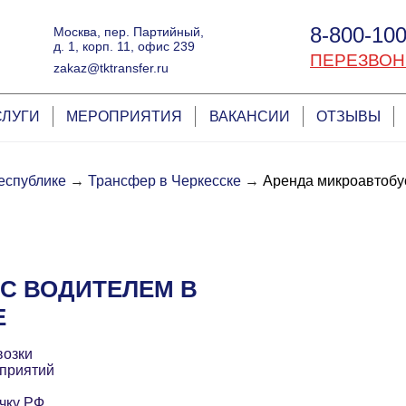
8-800-100
Москва, пер. Партийный,
д. 1, корп. 11, офис 239
ПЕРЕЗВОН
zakaz@tktransfer.ru
СЛУГИ
МЕРОПРИЯТИЯ
ВАКАНСИИ
ОТЗЫВЫ
еспублике
→
Трансфер в Черкесске
→
Аренда микроавтобус
С ВОДИТЕЛЕМ В
Е
возки
приятий
чку РФ