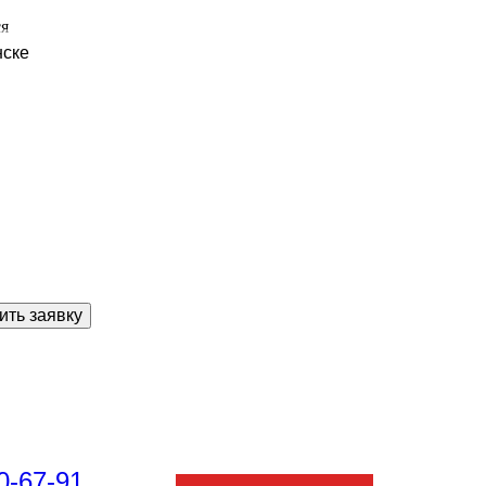
ся
нске
ить заявку
0-67-91