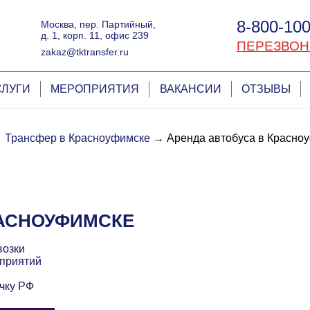
8-800-100
Москва, пер. Партийный,
д. 1, корп. 11, офис 239
ПЕРЕЗВОН
zakaz@tktransfer.ru
СЛУГИ
МЕРОПРИЯТИЯ
ВАКАНСИИ
ОТЗЫВЫ
→
Трансфер в Красноуфимске
→
Аренда автобуса в Красно
РАСНОУФИМСКЕ
возки
приятий
чку РФ