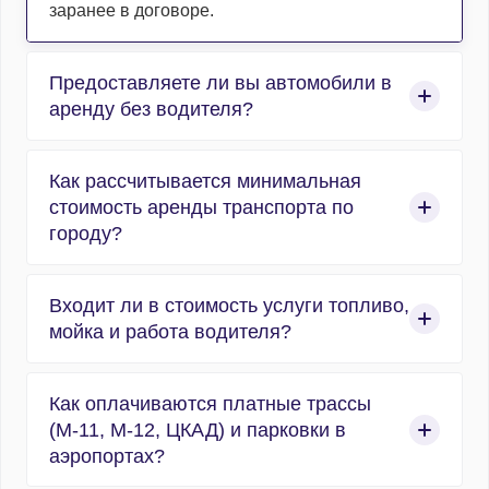
заранее в договоре.
Предоставляете ли вы автомобили в
аренду без водителя?
Нет, компания работает исключительно в сфере
Как рассчитывается минимальная
организованных пассажирских перевозок, и
стоимость аренды транспорта по
абсолютно весь автотранспорт
городу?
предоставляется с профессиональным
водителем. Мы не сдаем машины в прокат без
Расчет аренды по городу строится по
водителя.
Входит ли в стоимость услуги топливо,
стандартизированной формуле «часы работы +
мойка и работа водителя?
1 час подачи». Минимальный заказ – 4 часа, в
Москве минимальный заказ может достигать 6
Да, заправка горюче-смазочными материалами
часов, все зависит от маршрута и
Как оплачиваются платные трассы
(ГСМ), предрейсовая мойка и химчистка кузова
рассчитывается индивидуально. Час подачи
(М-11, М-12, ЦКАД) и парковки в
и салона, а также оплата работы
компенсирует расходы на ГСМ и время
аэропортах?
профессионального водителя уже на 100%
проезда водителя от нашего автопарка к