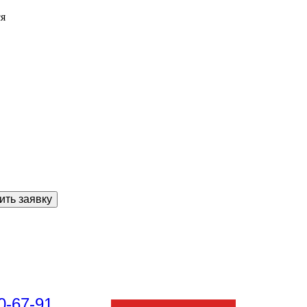
ся
ить заявку
0-67-91