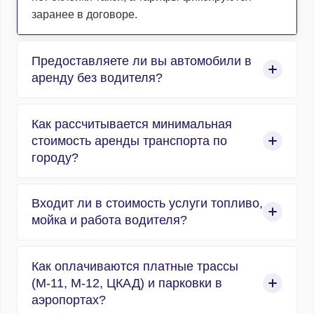
заранее в договоре.
Предоставляете ли вы автомобили в
аренду без водителя?
Нет, компания работает исключительно в сфере
Как рассчитывается минимальная
организованных пассажирских перевозок, и
стоимость аренды транспорта по
абсолютно весь автотранспорт
городу?
предоставляется с профессиональным
водителем. Мы не сдаем машины в прокат без
Расчет аренды по городу строится по
водителя.
Входит ли в стоимость услуги топливо,
стандартизированной формуле «часы работы +
мойка и работа водителя?
1 час подачи». Минимальный заказ – 4 часа, в
Москве минимальный заказ может достигать 6
Да, заправка горюче-смазочными материалами
часов, все зависит от маршрута и
Как оплачиваются платные трассы
(ГСМ), предрейсовая мойка и химчистка кузова
рассчитывается индивидуально. Час подачи
(М-11, М-12, ЦКАД) и парковки в
и салона, а также оплата работы
компенсирует расходы на ГСМ и время
аэропортах?
профессионального водителя уже на 100%