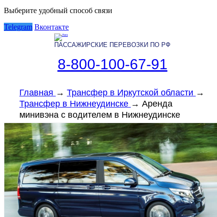
Выберите удобный способ связи
Telegram
Вконтакте
ПАССАЖИРСКИЕ ПЕРЕВОЗКИ ПО РФ
8-800-100-67-91
Главная
→
Трансфер в Иркутской области
→
Трансфер в Нижнеудинске
→
Аренда
минивэна с водителем в Нижнеудинске