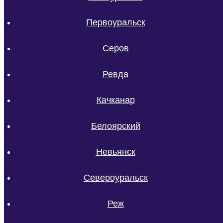
Первоуральск
Серов
Ревда
Качканар
Белоярский
Невьянск
Североуральск
Реж