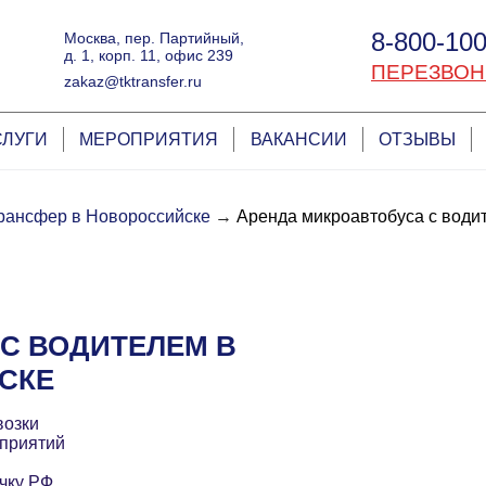
8-800-100
Москва, пер. Партийный,
д. 1, корп. 11, офис 239
ПЕРЕЗВОН
zakaz@tktransfer.ru
СЛУГИ
МЕРОПРИЯТИЯ
ВАКАНСИИ
ОТЗЫВЫ
рансфер в Новороссийске
→
Аренда микроавтобуса с води
С ВОДИТЕЛЕМ В
СКЕ
возки
приятий
чку РФ