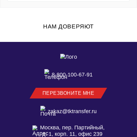
работает 8 федеральных электронных
торговых площадок (ЭТП). Также на рынке
работает более 100 коммерческих ЭТП. Среди
них: B2B-Center, Bidzaar, Фабрикант, OTC.ru и
НАМ ДОВЕРЯЮТ
другие.
8-800-100-67-91
ПЕРЕЗВОНИТЕ МНЕ
zakaz@tktransfer.ru
Москва, пер. Партийный,
д. 1, корп. 11, офис 239