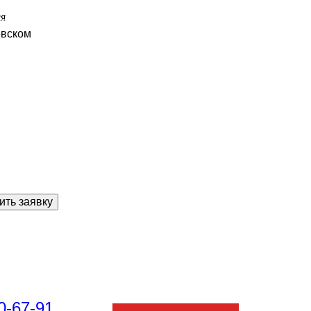
ся
евском
ить заявку
0-67-91