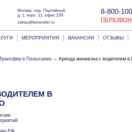
8-800-100
Москва, пер. Партийный,
д. 1, корп. 11, офис 239
ПЕРЕЗВОН
zakaz@tktransfer.ru
СЛУГИ
МЕРОПРИЯТИЯ
ВАКАНСИИ
ОТЗЫВЫ
Трансфер в Полысаево
→
Аренда минивэна с водителем в
ВОДИТЕЛЕМ В
О
возки
приятий
чку РФ