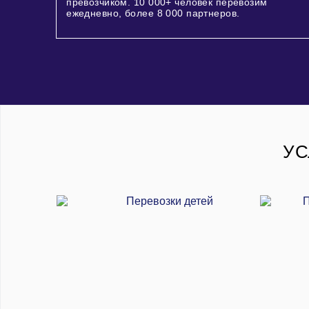
превозчиком.
10 000+
человек перевозим
ежедневно, более
8 000
партнеров.
УС