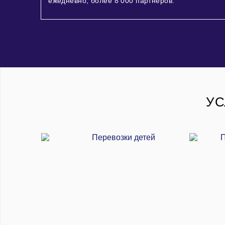
ежедневно, более
8 000
партнеров.
УС