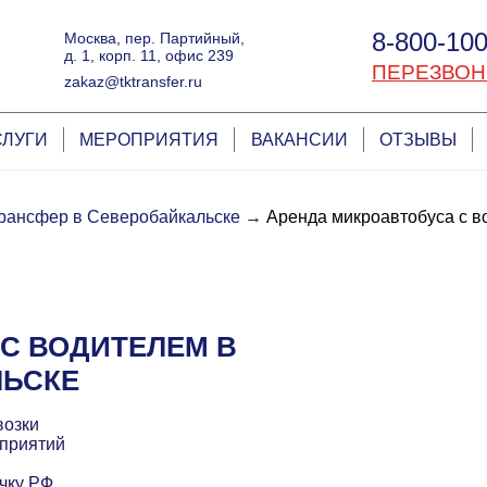
8-800-100
Москва, пер. Партийный,
д. 1, корп. 11, офис 239
ПЕРЕЗВОН
zakaz@tktransfer.ru
СЛУГИ
МЕРОПРИЯТИЯ
ВАКАНСИИ
ОТЗЫВЫ
рансфер в Северобайкальске
→
Аренда микроавтобуса с в
С ВОДИТЕЛЕМ В
ЛЬСКЕ
возки
приятий
чку РФ