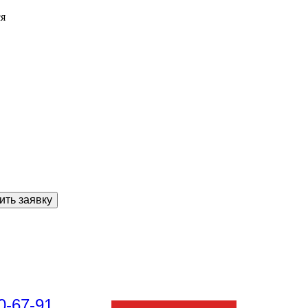
ся
ить заявку
0-67-91