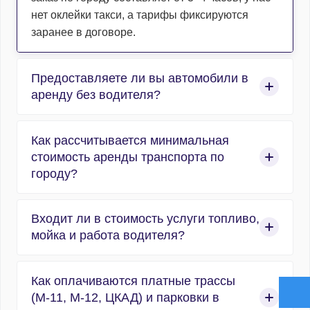
нет оклейки такси, а тарифы фиксируются
заранее в договоре.
Предоставляете ли вы автомобили в
аренду без водителя?
Нет, компания работает исключительно в сфере
Как рассчитывается минимальная
организованных пассажирских перевозок, и
стоимость аренды транспорта по
абсолютно весь автотранспорт
городу?
предоставляется с профессиональным
водителем. Мы не сдаем машины в прокат без
Расчет аренды по городу строится по
водителя.
Входит ли в стоимость услуги топливо,
стандартизированной формуле «часы работы +
мойка и работа водителя?
1 час подачи». Минимальный заказ – 4 часа, в
Москве минимальный заказ может достигать 6
Да, заправка горюче-смазочными материалами
часов, все зависит от маршрута и
Как оплачиваются платные трассы
(ГСМ), предрейсовая мойка и химчистка кузова
рассчитывается индивидуально. Час подачи
(М-11, М-12, ЦКАД) и парковки в
и салона, а также оплата работы