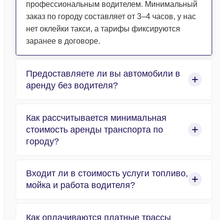
профессиональным водителем. Минимальный
заказ по городу составляет от 3–4 часов, у нас
нет оклейки такси, а тарифы фиксируются
заранее в договоре.
Предоставляете ли вы автомобили в
аренду без водителя?
Нет, компания работает исключительно в сфере
Как рассчитывается минимальная
организованных пассажирских перевозок, и
стоимость аренды транспорта по
абсолютно весь автотранспорт
городу?
предоставляется с профессиональным
водителем. Мы не сдаем машины в прокат без
Расчет аренды по городу строится по
водителя.
Входит ли в стоимость услуги топливо,
стандартизированной формуле «часы работы +
мойка и работа водителя?
1 час подачи». Минимальный заказ – 4 часа, в
Москве минимальный заказ может достигать 6
Да, заправка горюче-смазочными материалами
часов, все зависит от маршрута и
Как оплачиваются платные трассы