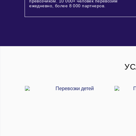
превозчиком.
10 000+
человек перевозим
ежедневно, более
8 000
партнеров.
УС