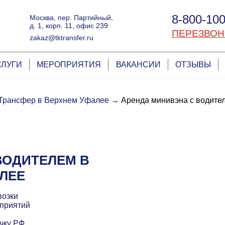
8-800-100
Москва, пер. Партийный,
д. 1, корп. 11, офис 239
ПЕРЕЗВОН
zakaz@tktransfer.ru
СЛУГИ
МЕРОПРИЯТИЯ
ВАКАНСИИ
ОТЗЫВЫ
Трансфер в Верхнем Уфалее
→
Аренда минивэна с водите
ВОДИТЕЛЕМ В
ЛЕЕ
возки
приятий
чку РФ