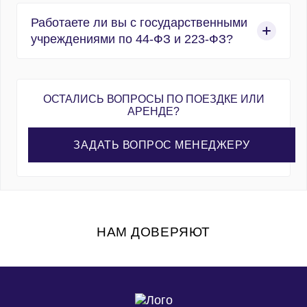
сумму до 2 025 000 рублей на протяжении
Все водители нашего штата имеют
всего времени нахождения в салоне во время
Работаете ли вы с государственными
минимальный подтвержденный стаж работы на
движения.
учреждениями по 44-ФЗ и 223-ФЗ?
пассажирских автобусах от 8 лет, а средний
стаж составляет 12–15 лет безаварийного
Да, мы аккредитованы на ЕИС Закупки и
вождения.
Портале Поставщиков, регулярно участвуем в
ОСТАЛИСЬ ВОПРОСЫ ПО ПОЕЗДКЕ ИЛИ
тендерах и заключаем контракты с
АРЕНДЕ?
бюджетными организациями с
предоставлением полного пакета документов.
ЗАДАТЬ ВОПРОС МЕНЕДЖЕРУ
В России в 2026 году для госзакупок по 44-ФЗ
работает 8 федеральных электронных
торговых площадок (ЭТП). Также на рынке
работает более 100 коммерческих ЭТП. Среди
них: B2B-Center, Bidzaar, Фабрикант, OTC.ru и
НАМ ДОВЕРЯЮТ
другие.