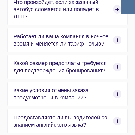
Что произойдет, если заказанный
до выезда. Для свадеб, выпускных и
автобус сломается или попадет в
обслуживания крупных форумов
ДТП?
рекомендуется бронировать за 2–4 недели.
Срочная подача минивэна возможна за 2–3
По договору компания гарантирует замену
часа при наличии свободных машин на базе.
Работает ли ваша компания в ночное
транспортного средства. В течение двух часов
время и меняется ли тариф ночью?
на точку подается резервный автомобиль
аналогичного или более высокого класса из
Мы работаем круглосуточно 24/7/365. Тарифы
ближайшей точки дежурства.
Какой размер предоплаты требуется
на аренду и трансферы в некоторых регионах
для подтверждения бронирования?
могут производиться по ночным тарифам,
например в Казани, Самаре, Волгограде и
Для фиксации брони вносится предоплата в
Санкт-Петербурге.
Какие условия отмены заказа
размере 50% от стоимости заказа, онлайн-
предусмотрены в компании?
картой, по QR-коду СБП или по расчетному
счету.
При отмене заказа на микроавтобус или
Предоставляете ли вы водителей со
автобус более чем за 72 часа, предоплата
знанием английского языка?
возвращается заказчику в объеме 100% без