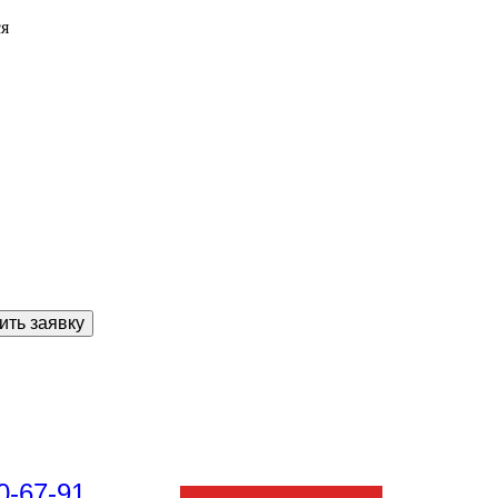
ся
ить заявку
0-67-91