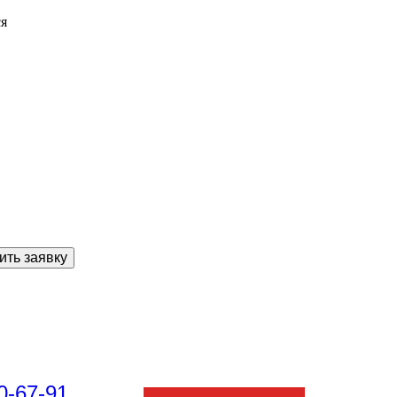
ся
ить заявку
0-67-91