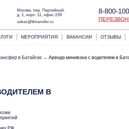
8-800-100
Москва, пер. Партийный,
д. 1, корп. 11, офис 239
ПЕРЕЗВОН
zakaz@tktransfer.ru
СЛУГИ
МЕРОПРИЯТИЯ
ВАКАНСИИ
ОТЗЫВЫ
рансфер в Батайске
→
Аренда минивэна с водителем в Бат
ВОДИТЕЛЕМ В
возки
приятий
чку РФ