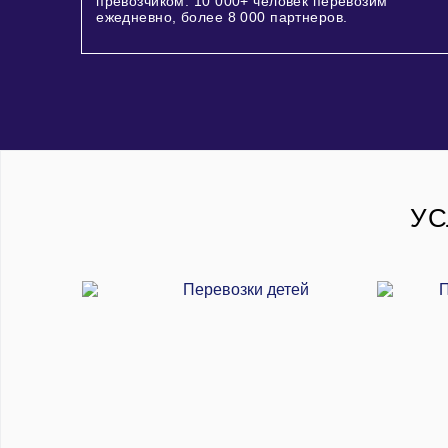
превозчиком.
10 000+
человек перевозим
ежедневно, более
8 000
партнеров.
УС