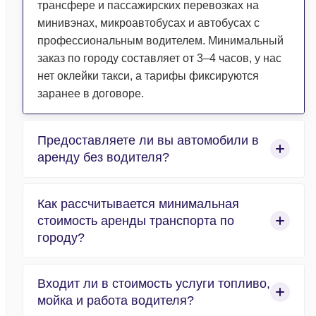
трансфере и пассажирских перевозках на
минивэнах, микроавтобусах и автобусах с
профессиональным водителем. Минимальный
заказ по городу составляет от 3–4 часов, у нас
нет оклейки такси, а тарифы фиксируются
заранее в договоре.
Предоставляете ли вы автомобили в
аренду без водителя?
Нет, компания работает исключительно в сфере
Как рассчитывается минимальная
организованных пассажирских перевозок, и
стоимость аренды транспорта по
абсолютно весь автотранспорт
городу?
предоставляется с профессиональным
водителем. Мы не сдаем машины в прокат без
Расчет аренды по городу строится по
водителя.
Входит ли в стоимость услуги топливо,
стандартизированной формуле «часы работы +
мойка и работа водителя?
1 час подачи». Минимальный заказ – 4 часа, в