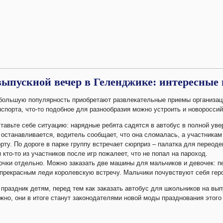
 выпускной вечер в Геленджике: интересные
большую популярность приобретают развлекательные приемы организац
нспорта, что-то подобное для разнообразия можно устроить и новоросс
тавьте себе ситуацию: нарядные ребята садятся в автобус в полной увер
останавливается, водитель сообщает, что она сломалась, а участникам
рту. По дороге в парке группу встречает сюрприз – палатка для переод
 кто-то из участников после игр пожалеет, что не попал на пароход.
очки отдельно. Можно заказать две машины для мальчиков и девочек: пе
 прекрасным леди королевскую встречу. Мальчики почувствуют себя гер
праздник детям, перед тем как заказать автобус для школьников на вы
но, они в итоге станут законодателями новой моды празднования этого