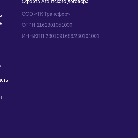
Оферта Агентского договора
ООО «ТК Трансфер»
ь
ь
ОГРН 1162301051000
ИНН/КПП 2301091686/230101001
я
асть
я