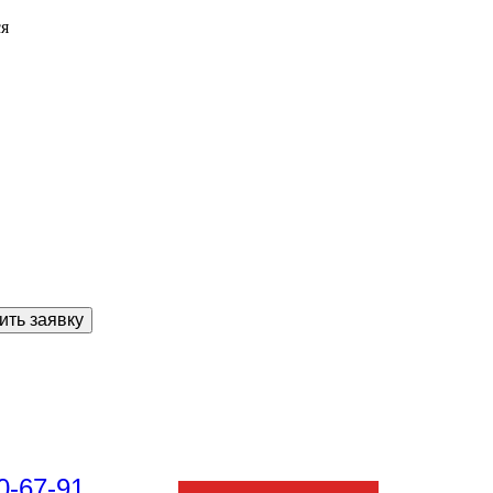
ся
ить заявку
0-67-91