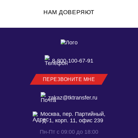
работает более 100 коммерческих ЭТП. Среди
них: B2B-Center, Bidzaar, Фабрикант, OTC.ru и
НАМ ДОВЕРЯЮТ
другие.
8-800-100-67-91
ПЕРЕЗВОНИТЕ МНЕ
zakaz@tktransfer.ru
Москва, пер. Партийный,
д. 1, корп. 11, офис 239
Пн-Пт с 09:00 до 18:00