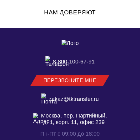
работает более 100 коммерческих ЭТП. Среди
них: B2B-Center, Bidzaar, Фабрикант, OTC.ru и
НАМ ДОВЕРЯЮТ
другие.
8-800-100-67-91
ПЕРЕЗВОНИТЕ МНЕ
zakaz@tktransfer.ru
Москва, пер. Партийный,
д. 1, корп. 11, офис 239
Пн-Пт с 09:00 до 18:00