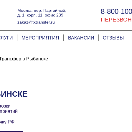
8-800-100
Москва, пер. Партийный,
д. 1, корп. 11, офис 239
ПЕРЕЗВОН
zakaz@tktransfer.ru
СЛУГИ
МЕРОПРИЯТИЯ
ВАКАНСИИ
ОТЗЫВЫ
Трансфер в Рыбинске
БИНСКЕ
возки
приятий
чку РФ